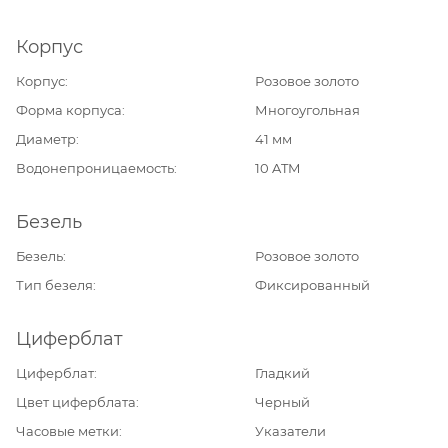
Корпус
Корпус
Розовое золото
Форма корпуса
Многоугольная
Диаметр
41 мм
Водонепроницаемость
10 ATM
Безель
Безель
Розовое золото
Тип безеля
Фиксированный
Циферблат
Циферблат
Гладкий
Цвет циферблата
Черный
Часовые метки
Указатели