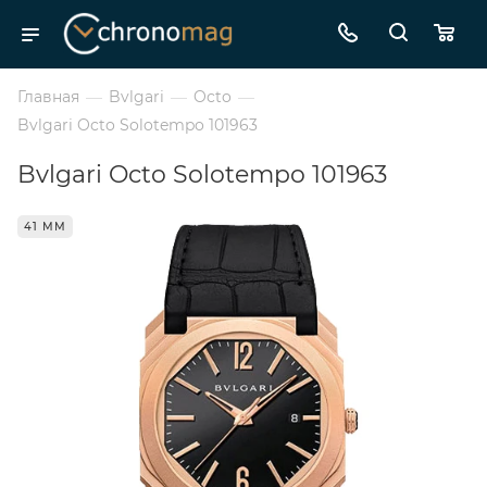
Главная
—
Bvlgari
—
Octo
—
Bvlgari Octo Solotempo 101963
Bvlgari Octo Solotempo 101963
41 ММ