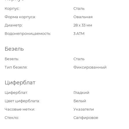
Корпус
Сталь
Форма корпуса
Овальная
Диаметр
28 х 33 мм
Водонепроницаемость
3 ATM
Безель
Безель
Сталь
Тип безеля
Фиксированный
Циферблат
Циферблат
Гладкий
Цвет циферблата
Белый
Часовые метки
Указатели
Стекло
Сапфировое