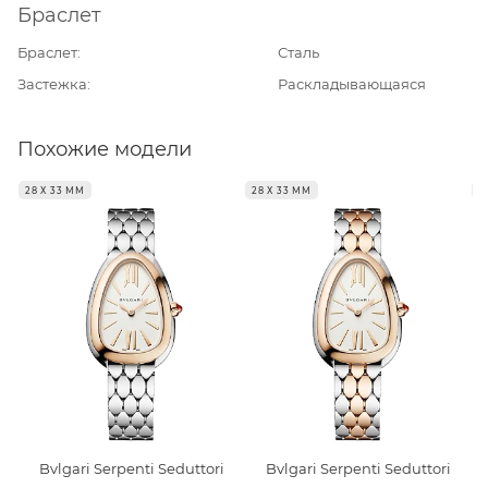
Браслет
Браслет
Сталь
Застежка
Раскладывающаяся
Похожие модели
28 Х 33 ММ
28 Х 33 ММ
2
Bvlgari Serpenti Seduttori
Bvlgari Serpenti Seduttori