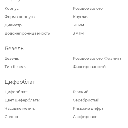
Корпус
Розовое золото
Форма корпуса
Круглая
Диаметр
30 мм
Водонепроницаемость
3 ATM
Безель
Безель
Розовое золото, Фианиты
Тип безеля
Фиксированный
Циферблат
Циферблат
Гладкий
Цвет циферблата
Серебристый
Часовые метки
Римские цифры
Стекло
Сапфировое