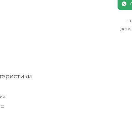
По
дета
теристики
ия
нс