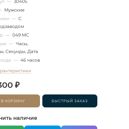
ул
—
30405
—
Мужские
низм
—
С
одзаводом
бр
—
049 MC
ции
—
Часы,
ы, Секунды, Дата
 хода
—
46 часов
арактеристики
₽
300
В КОРЗИНУ
БЫСТРЫЙ ЗАКАЗ
нить наличие