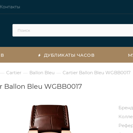
Контакты
ОВ
ДУБЛИКАТЫ ЧАСОВ
М
Cartier
Ballon Bleu
Cartier Ballon Bleu WGBB0017
—
—
—
er Ballon Bleu WGBB0017
Брен
Колл
Рефе