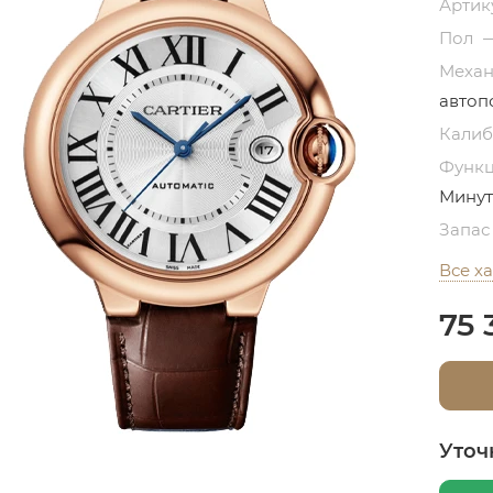
Артик
Пол
Меха
автоп
Кали
Функ
Минут
Запас
Все х
75 
Уточ