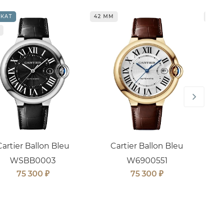
КАТ
42 ММ
42
Cartier Ballon Bleu
Cartier Ballon Bleu
WSBB0003
W6900551
₽
₽
75 300
75 300