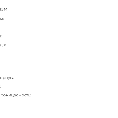
изм
зм
и
ода
орпуса
р
роницаемость