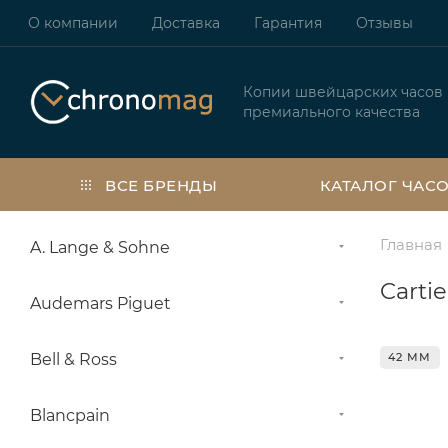
О компании
Доставка
Гарантия
Отзывы
Копии швейцарских часов
премиального качества
ВСЕ БРЕНДЫ
КАТАЛОГ ЧАС
Главная
A. Lange & Sohne
Carti
Audemars Piguet
Bell & Ross
42 ММ
Blancpain