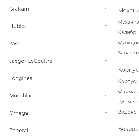
Graham
Механ
Механи
Hublot
Калибр
Функци
IWC
Запас х
Jaeger-LeCoultre
Корпус
Longines
Корпус
Форма к
Montblanc
Диамет
Водонеп
Omega
Безель
Panerai