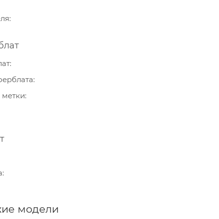
еля
блат
лат
ферблата
 метки
т
а
ие модели