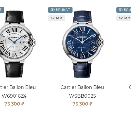
Т
ДУБЛИКАТ
ДУБЛИ
42 ММ
42 ММ
tier Ballon Bleu
Cartier Ballon Bleu
W69016Z4
WSBB0025
₽
₽
75 300
75 300