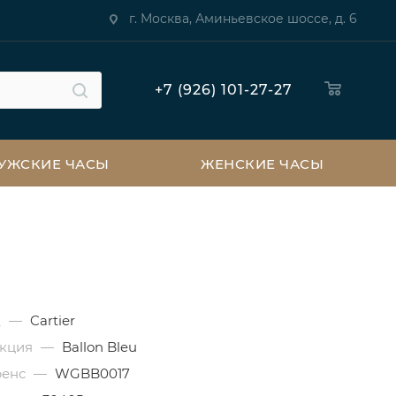
г. Москва, Аминьевское шоссе, д. 6
+7 (926) 101-27-27
УЖСКИЕ ЧАСЫ
ЖЕНСКИЕ ЧАСЫ
д
—
Cartier
екция
—
Ballon Bleu
ренс
—
WGBB0017