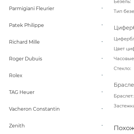
Безель
Parmigiani Fleurier
Тип без
Patek Philippe
Цифер
Циферб
Richard Mille
Цвет ци
Часовые
Roger Dubuis
Стекло
Rolex
Брасле
TAG Heuer
Браслет
Застежк
Vacheron Constantin
Zenith
Похож