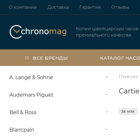
О компании
Доставка
Гарантия
Отзывы
Копии швейцарских часов
премиального качества
ВСЕ БРЕНДЫ
КАТАЛОГ ЧАС
Главная
A. Lange & Sohne
Carti
Audemars Piguet
Bell & Ross
36 ММ
Blancpain