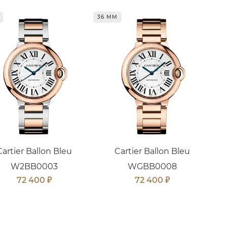
36 ММ
Cartier Ballon Bleu
Cartier Ballon Bleu
W2BB0003
WGBB0008
₽
₽
72 400
72 400