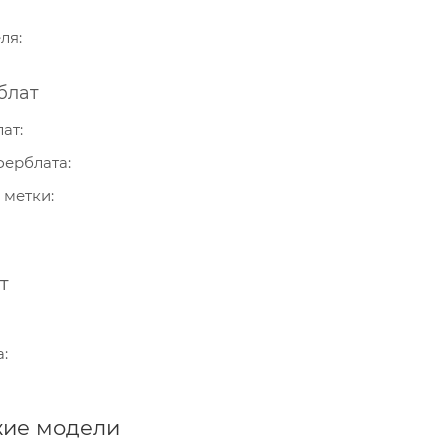
еля
блат
лат
ферблата
 метки
т
а
ие модели