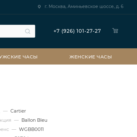
г. Москва, Аминьевское шоссе, д. 6
+7 (926) 101-27-27
УЖСКИЕ ЧАСЫ
ЖЕНСКИЕ ЧАСЫ
д
—
Cartier
екция
—
Ballon Bleu
ренс
—
WGBB0011