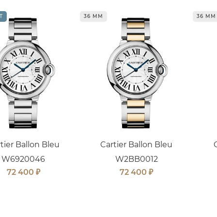
Т
36 ММ
36 ММ
tier Ballon Bleu
Cartier Ballon Bleu
W6920046
W2BB0012
₽
₽
72 400
72 400