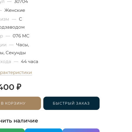
ул
—
30704
—
Женские
низм
—
С
одзаводом
бр
—
076 MC
ции
—
Часы,
ы, Секунды
 хода
—
44 часа
арактеристики
₽
400
В КОРЗИНУ
БЫСТРЫЙ ЗАКАЗ
нить наличие