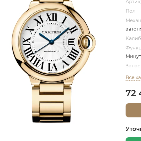
Артик
Пол
Меха
автоп
Кали
Функ
Минут
Запас
Все х
72 
Уточ