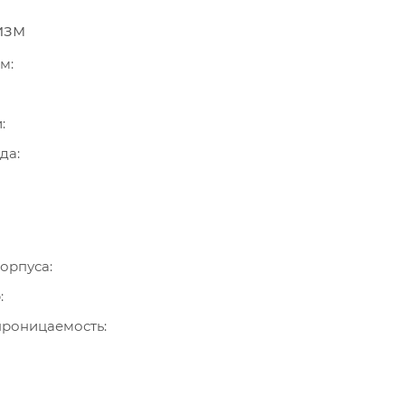
изм
зм
и
ода
орпуса
р
роницаемость