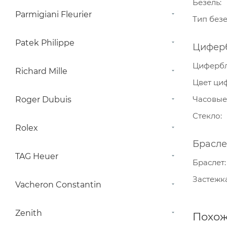
Безель
Parmigiani Fleurier
Тип без
Patek Philippe
Цифер
Циферб
Richard Mille
Цвет ци
Часовые
Roger Dubuis
Стекло
Rolex
Брасле
TAG Heuer
Браслет
Застежк
Vacheron Constantin
Zenith
Похож