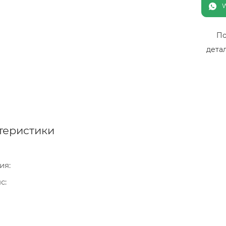
По
дета
теристики
ия
нс