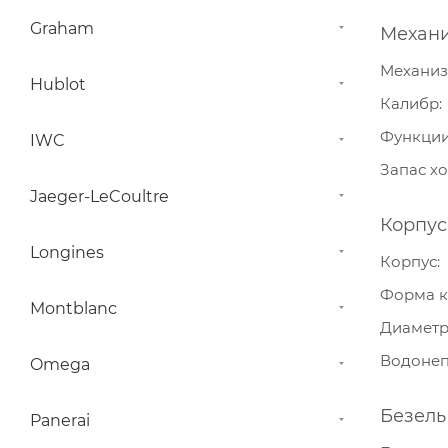
Graham
Механ
Механи
Hublot
Калибр
Функци
IWC
Запас х
Jaeger-LeCoultre
Корпус
Longines
Корпус
Форма к
Montblanc
Диамет
Водонеп
Omega
Безель
Panerai