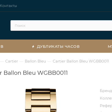
Контакты
ОВ
ДУБЛИКАТЫ ЧАСОВ
М
Cartier
Ballon Bleu
Cartier Ballon Bleu WGBB0011
—
—
—
er Ballon Bleu WGBB0011
Брен
Колл
Рефе