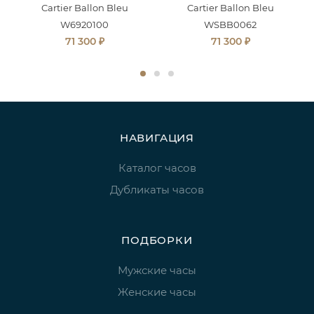
Cartier Ballon Bleu
Cartier Ballon Bleu
W6920100
WSBB0062
₽
₽
71 300
71 300
НАВИГАЦИЯ
Каталог часов
Дубликаты часов
ПОДБОРКИ
Мужские часы
Женские часы