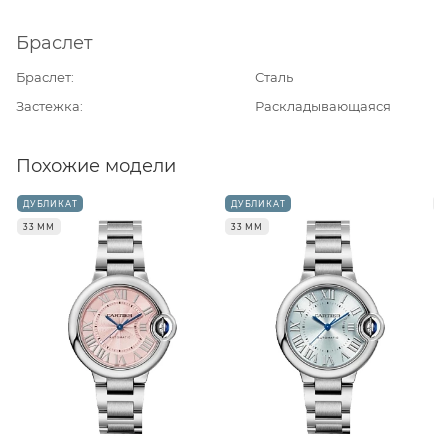
Браслет
Браслет
Сталь
Застежка
Раскладывающаяся
Похожие модели
ДУБЛИКАТ
ДУБЛИКАТ
3
33 ММ
33 ММ