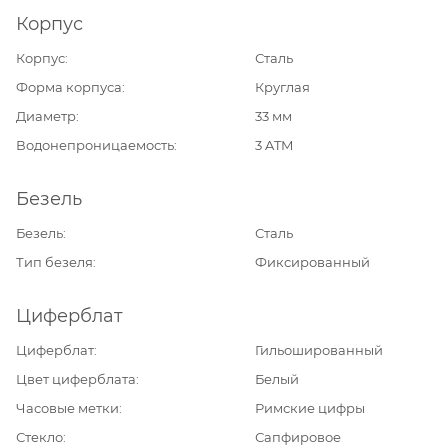
Корпус
Корпус
Сталь
Форма корпуса
Круглая
Диаметр
33 мм
Водонепроницаемость
3 ATM
Безель
Безель
Сталь
Тип безеля
Фиксированный
Циферблат
Циферблат
Гильошированный
Цвет циферблата
Белый
Часовые метки
Римские цифры
Стекло
Сапфировое