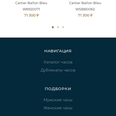
Cartier Ballon Bleu
Cartier Ballon Bleu
W6920071
WSBB0062
₽
₽
71 300
71 300
НАВИГАЦИЯ
Каталог часов
Дубликаты часов
ПОДБОРКИ
Мужские часы
Женские часы