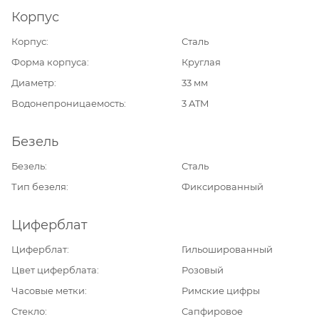
Корпус
Корпус
Сталь
Форма корпуса
Круглая
Диаметр
33 мм
Водонепроницаемость
3 ATM
Безель
Безель
Сталь
Тип безеля
Фиксированный
Циферблат
Циферблат
Гильошированный
Цвет циферблата
Розовый
Часовые метки
Римские цифры
Стекло
Сапфировое