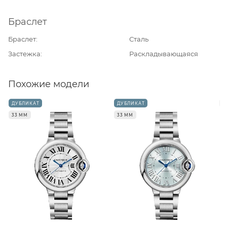
Браслет
Браслет
Сталь
Застежка
Раскладывающаяся
Похожие модели
ДУБЛИКАТ
ДУБЛИКАТ
3
33 ММ
33 ММ