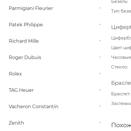
Безель
Parmigiani Fleurier
Тип без
Patek Philippe
Цифер
Циферб
Richard Mille
Цвет ци
Часовые
Roger Dubuis
Стекло
Rolex
Брасле
TAG Heuer
Браслет
Застежк
Vacheron Constantin
Zenith
Похож