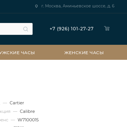
г. Москва, Аминьевское шоссе, д. 6
+7 (926) 101-27-27
УЖСКИЕ ЧАСЫ
ЖЕНСКИЕ ЧАСЫ
д
—
Cartier
екция
—
Calibre
ренс
—
W7100015