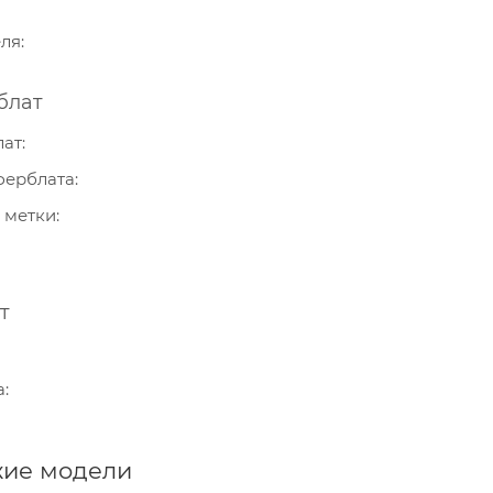
еля
блат
лат
ферблата
 метки
т
а
ие модели