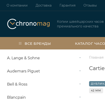
О компании
Доставка
Гарантия
Отзывы
Копии швейцарских часов
премиального качества
ВСЕ БРЕНДЫ
КАТАЛОГ ЧАС
Главная
A. Lange & Sohne
Carti
Audemars Piguet
Bell & Ross
ДУБЛИК
42 ММ
Blancpain