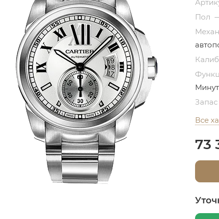
Артик
Пол
Меха
автоп
Кали
Функ
Минут
Запас
Все х
73 
Уточ