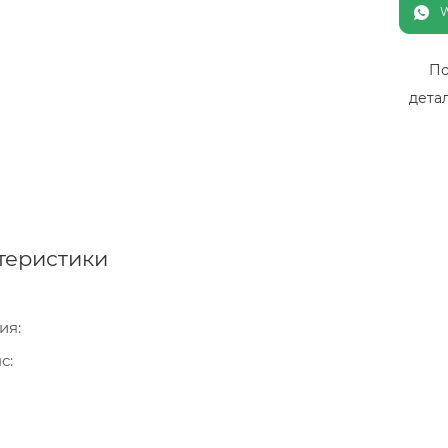
По
дета
теристики
ия
нс