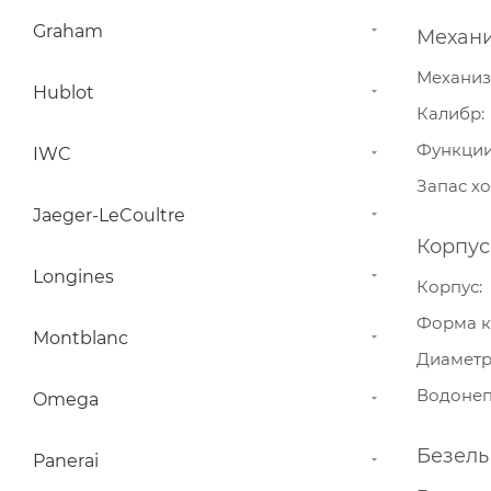
Graham
Механ
Механи
Hublot
Калибр
Функци
IWC
Запас х
Jaeger-LeCoultre
Корпус
Longines
Корпус
Форма к
Montblanc
Диамет
Водонеп
Omega
Безель
Panerai