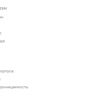
изм
зм
и
ода
орпуса
р
роницаемость