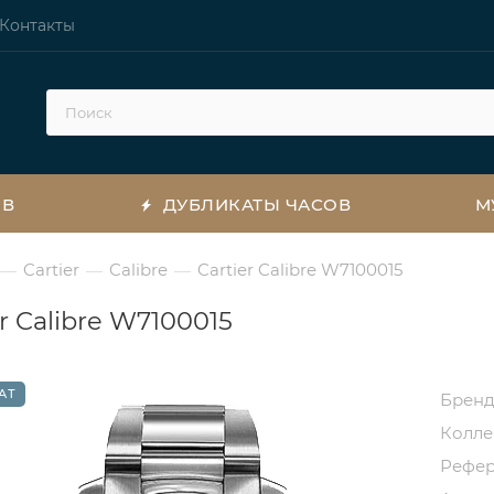
Контакты
ОВ
ДУБЛИКАТЫ ЧАСОВ
М
Cartier
Calibre
Cartier Calibre W7100015
—
—
—
er Calibre W7100015
АТ
Брен
Колл
Рефе