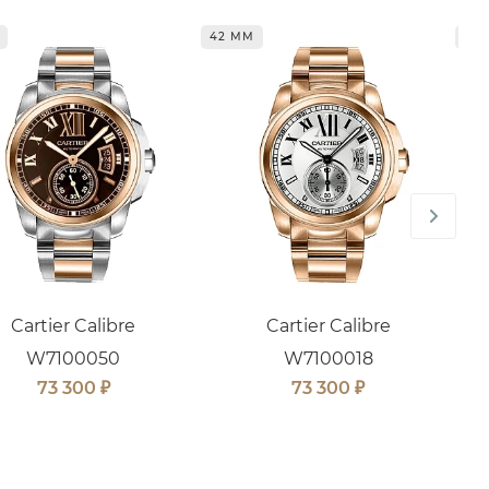
42 ММ
42
Cartier Calibre
Cartier Calibre
W7100050
W7100018
₽
₽
73 300
73 300