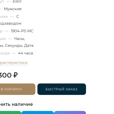
ул
—
31301
—
Мужские
низм
—
С
одзаводом
бр
—
1904-PS MC
ции
—
Часы,
ы, Секунды, Дата
 хода
—
44 часа
арактеристики
₽
300
В КОРЗИНУ
БЫСТРЫЙ ЗАКАЗ
нить наличие