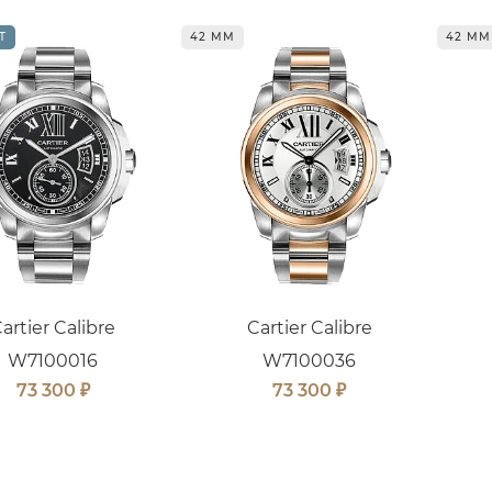
Т
42 ММ
42 ММ
artier Calibre
Cartier Calibre
W7100016
W7100036
₽
₽
73 300
73 300