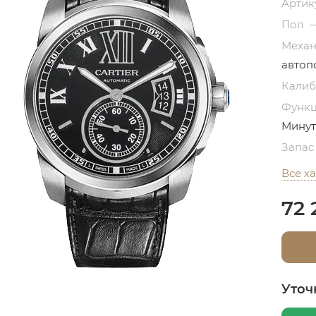
Артик
Пол
Меха
автоп
Кали
Функ
Минут
Запас
Все х
72 
Уточ