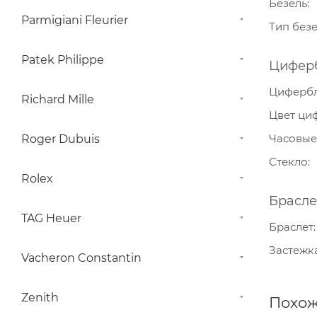
Безель
Parmigiani Fleurier
Тип без
Patek Philippe
Цифер
Циферб
Richard Mille
Цвет ци
Часовые
Roger Dubuis
Стекло
Rolex
Брасле
TAG Heuer
Браслет
Застежк
Vacheron Constantin
Zenith
Похож