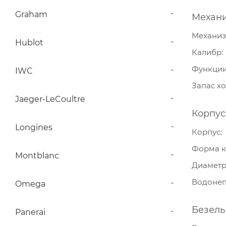
Graham
Механ
Механи
Hublot
Калибр
Функци
IWC
Запас х
Jaeger-LeCoultre
Корпус
Longines
Корпус
Форма к
Montblanc
Диамет
Водонеп
Omega
Безель
Panerai