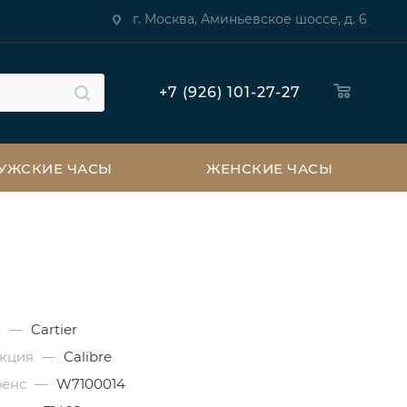
г. Москва, Аминьевское шоссе, д. 6
+7 (926) 101-27-27
УЖСКИЕ ЧАСЫ
ЖЕНСКИЕ ЧАСЫ
д
—
Cartier
екция
—
Calibre
ренс
—
W7100014