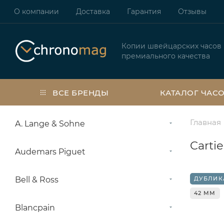
О компании
Доставка
Гарантия
Отзывы
Копии швейцарских часов
премиального качества
ВСЕ БРЕНДЫ
КАТАЛОГ ЧАС
Главная
A. Lange & Sohne
Carti
Audemars Piguet
Bell & Ross
ДУБЛИК
42 ММ
Blancpain