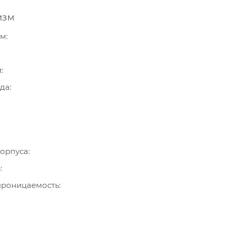
изм
зм
и
ода
орпуса
р
роницаемость