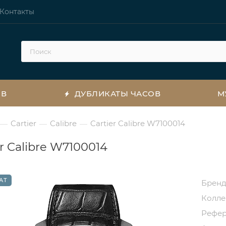
Контакты
ОВ
ДУБЛИКАТЫ ЧАСОВ
М
Cartier
Calibre
Cartier Calibre W7100014
—
—
—
er Calibre W7100014
АТ
Брен
Колл
Рефе