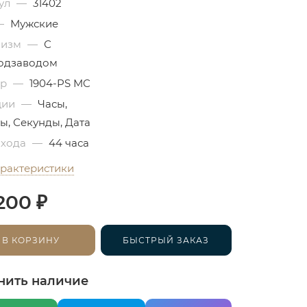
ул
—
31402
—
Мужские
низм
—
С
одзаводом
бр
—
1904-PS MC
ции
—
Часы,
ы, Секунды, Дата
 хода
—
44 часа
арактеристики
₽
200
В КОРЗИНУ
БЫСТРЫЙ ЗАКАЗ
нить наличие