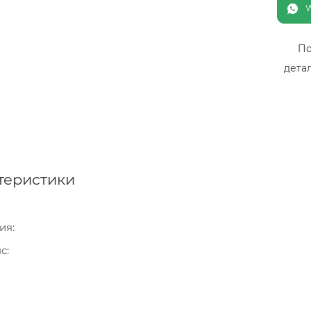
По
дета
теристики
ия
нс