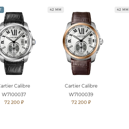
Т
42 ММ
42 ММ
artier Calibre
Cartier Calibre
W7100037
W7100039
₽
₽
72 200
72 200