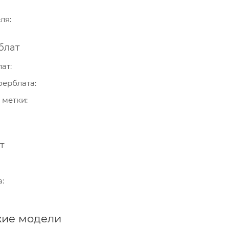
еля
блат
лат
ферблата
 метки
т
а
ие модели