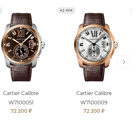
42 ММ
42
Cartier Calibre
Cartier Calibre
W7100051
W7100009
₽
₽
72 200
72 200