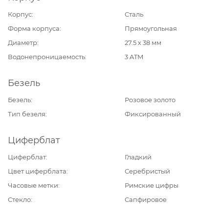
Корпус
Сталь
Форма корпуса
Прямоугольная
Диаметр
27.5 х 38 мм
Водонепроницаемость
3 ATM
Безель
Безель
Розовое золото
Тип безеля
Фиксированный
Циферблат
Циферблат
Гладкий
Цвет циферблата
Серебристый
Часовые метки
Римские цифры
Стекло
Сапфировое