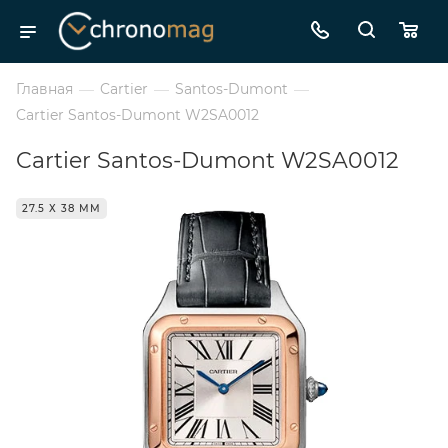
Главная
—
Cartier
—
Santos-Dumont
—
Cartier Santos-Dumont W2SA0012
Cartier Santos-Dumont W2SA0012
27.5 Х 38 ММ