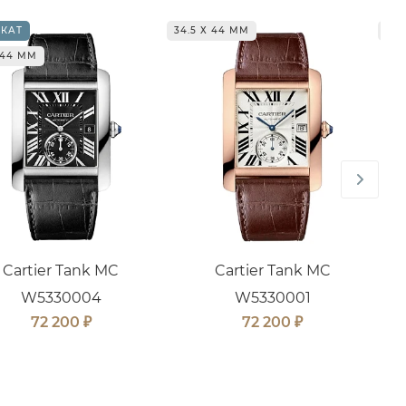
КАТ
34.5 Х 44 ММ
34.
 44 ММ
Cartier Tank MC
Cartier Tank MC
W5330004
W5330001
₽
₽
72 200
72 200