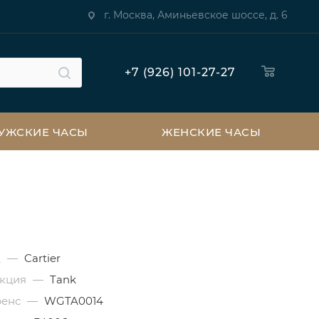
г. Москва, Аминьевское шоссе, д. 6
+7 (926) 101-27-27
УЖСКИЕ ЧАСЫ
ЖЕНСКИЕ ЧАСЫ
д
—
Cartier
екция
—
Tank
ренс
—
WGTA0014