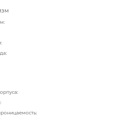
изм
зм
и
ода
орпуса
р
роницаемость