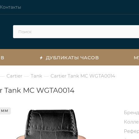
Контакты
ОВ
ДУБЛИКАТЫ ЧАСОВ
М
Cartier
Tank
Cartier Tank MC WGTA0014
—
—
—
er Tank MC WGTA0014
4 ММ
Брен
Колл
Рефе