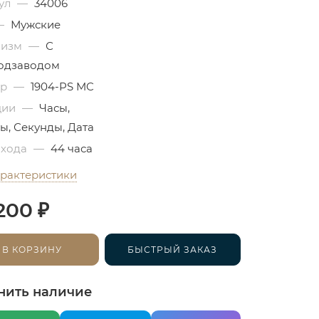
ул
—
34006
—
Мужские
низм
—
С
одзаводом
бр
—
1904-PS MC
ции
—
Часы,
ы, Секунды, Дата
 хода
—
44 часа
арактеристики
₽
200
В КОРЗИНУ
БЫСТРЫЙ ЗАКАЗ
нить наличие