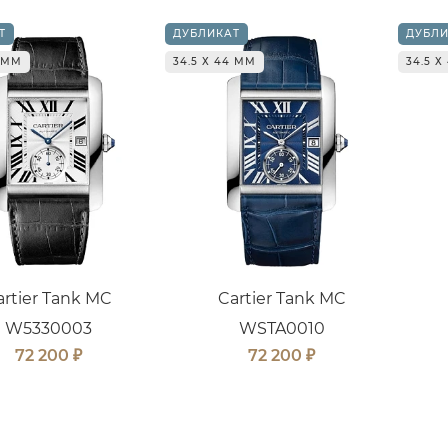
Т
ДУБЛИКАТ
ДУБЛИ
4 ММ
34.5 Х 44 ММ
34.5 Х
artier Tank MC
Cartier Tank MC
W5330003
WSTA0010
₽
₽
72 200
72 200