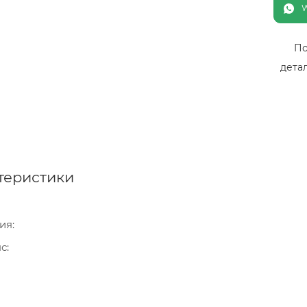
По
дета
теристики
ия
нс