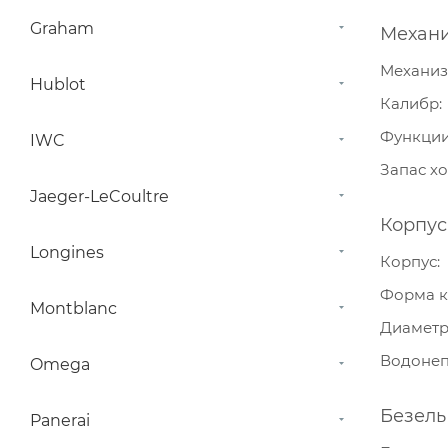
Graham
Механ
Механи
Hublot
Калибр
Функци
IWC
Запас х
Jaeger-LeCoultre
Корпус
Longines
Корпус
Форма к
Montblanc
Диамет
Водонеп
Omega
Безель
Panerai