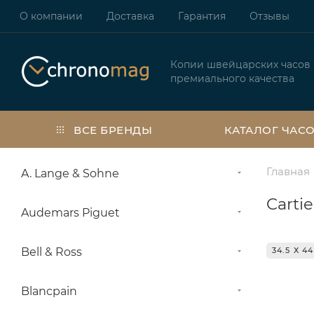
О компании
Доставка
Гарантия
Отзывы
Копии швейцарских часов
премиального качества
ВСЕ БРЕНДЫ
КАТАЛОГ ЧАС
Главная
A. Lange & Sohne
Carti
Audemars Piguet
Bell & Ross
34.5 Х 4
Blancpain