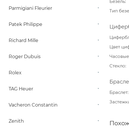
Безель
Parmigiani Fleurier
Тип без
Patek Philippe
Цифер
Циферб
Richard Mille
Цвет ци
Часовые
Roger Dubuis
Стекло
Rolex
Брасле
TAG Heuer
Браслет
Застежк
Vacheron Constantin
Zenith
Похож