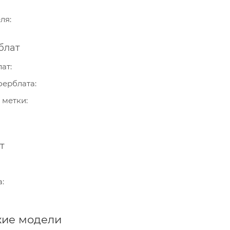
еля
блат
лат
ферблата
 метки
т
а
ие модели