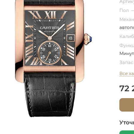
Артик
Пол
Меха
автоп
Кали
Функ
Минут
Запас
Все х
72 
Уточ