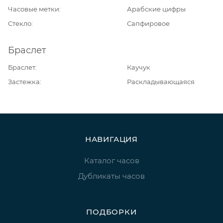
Часовые метки
Арабские цифры
Стекло
Сапфировое
Браслет
Браслет
Каучук
Застежка
Раскладывающаяся
НАВИГАЦИЯ
Каталог часов
Дубликаты часов
ПОДБОРКИ