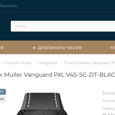
Контакты
ОВ
ДУБЛИКАТЫ ЧАСОВ
М
Franck Muller
Vanguard
Franck Muller Vanguard
—
—
—
k Muller Vanguard PXL V45-SC-DT-BLA
АТ
Брен
 ММ
Колл
Рефе