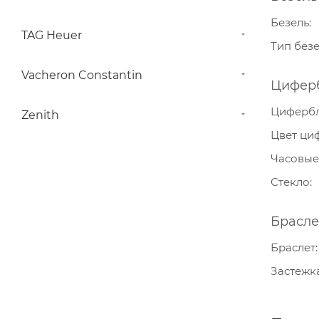
Безель
TAG Heuer
Тип без
Vacheron Constantin
Цифер
Циферб
Zenith
Цвет ци
Часовые
Стекло
Брасле
Браслет
Застежк