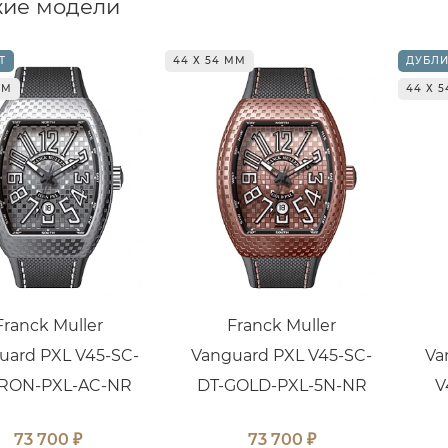
ие модели
Т
44 Х 54 ММ
ДУБЛИ
ММ
44 Х 
Franck Muller
Franck Muller
uard PXL V45-SC-
Vanguard PXL V45-SC-
Va
IRON-PXL-AC-NR
DT-GOLD-PXL-5N-NR
V
₽
₽
73 700
73 700