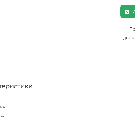
По
дета
теристики
ия
нс