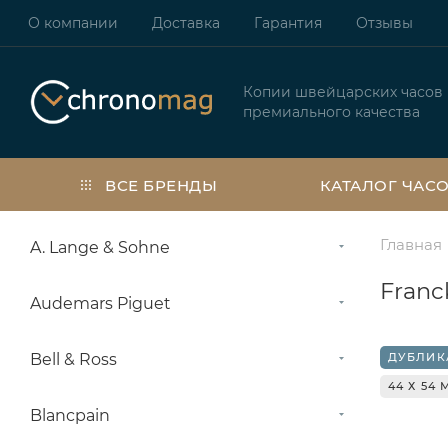
О компании
Доставка
Гарантия
Отзывы
Копии швейцарских часов
премиального качества
ВСЕ БРЕНДЫ
КАТАЛОГ ЧАС
Главная
A. Lange & Sohne
Franc
Audemars Piguet
Bell & Ross
ДУБЛИК
44 Х 54
Blancpain