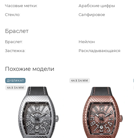
Часовые метки
Арабские цифры
Стекло
Сапфировое
Браслет
Браслет
Нейлон
Застежка
Раскладывающаяся
Похожие модели
ДУБЛИКАТ
44 Х 54 ММ
Д
44 Х 54 ММ
4