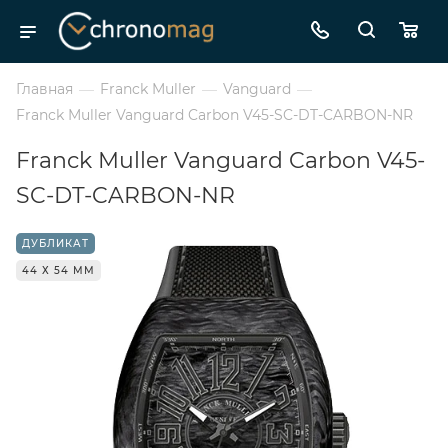
Главная
—
Franck Muller
—
Vanguard
—
Franck Muller Vanguard Carbon V45-SC-DT-CARBON-NR
Franck Muller Vanguard Carbon V45-
SC-DT-CARBON-NR
ДУБЛИКАТ
44 Х 54 ММ