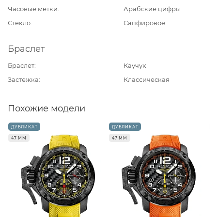
Часовые метки
Арабские цифры
Стекло
Сапфировое
Браслет
Браслет
Каучук
Застежка
Классическая
Похожие модели
ДУБЛИКАТ
ДУБЛИКАТ
Д
47 ММ
47 ММ
4