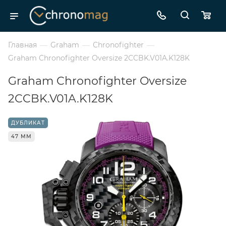
Главная
—
Graham
—
Chronofighter
—
Graham Chronofighter Oversize 2CCBK.V01A.K128K
Graham Chronofighter Oversize
2CCBK.V01A.K128K
ДУБЛИКАТ
47 ММ