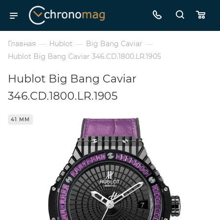
Главная
—
Hublot
—
Big Bang Caviar
—
Hublot Big Bang Caviar 346.CD.1800.LR.1905
Hublot Big Bang Caviar
346.CD.1800.LR.1905
41 ММ