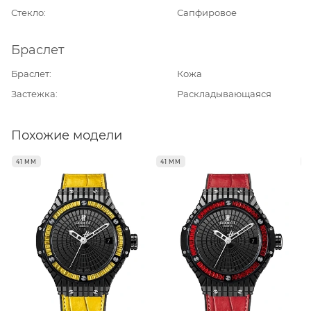
Стекло
Сапфировое
Браслет
Браслет
Кожа
Застежка
Раскладывающаяся
Похожие модели
41 ММ
41 ММ
4