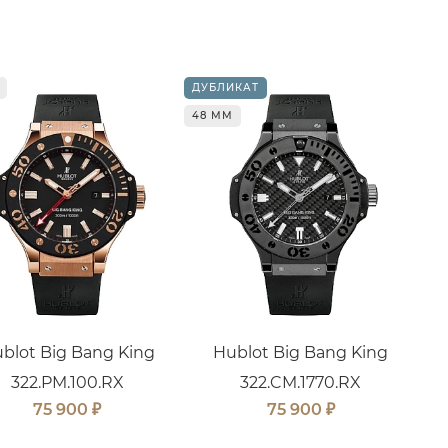
ДУБЛИКАТ
48 ММ
blot Big Bang King
Hublot Big Bang King
322.PM.100.RX
322.CM.1770.RX
₽
₽
75 900
75 900