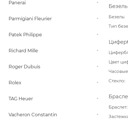
Panerai
Безель
Безель
Parmigiani Fleurier
Тип без
Patek Philippe
Цифер
Richard Mille
Циферб
Цвет ци
Roger Dubuis
Часовые
Стекло
Rolex
Брасле
TAG Heuer
Браслет
Vacheron Constantin
Застежк