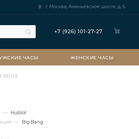
г. Москва, Аминьевское шоссе, д. 6
+7 (926) 101-27-27
УЖСКИЕ ЧАСЫ
ЖЕНСКИЕ ЧАСЫ
M.100.RX
д
—
Hublot
екция
—
Big Bang