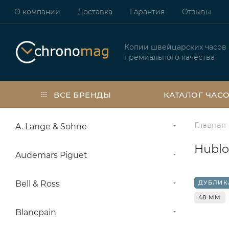
О компании
Доставка
Гарантия
Отзывы
Копии швейцарских часов
премиального качества
ВСЕ БРЕНДЫ
КАТАЛОГ ЧАС
Главная
A. Lange & Sohne
Hublo
Audemars Piguet
Bell & Ross
ДУБЛИК
48 ММ
Blancpain