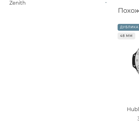
Zenith
Похож
ДУБЛИКА
48 ММ
Hubl