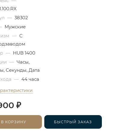
ренс
—
.100.RX
ул
—
38302
—
Мужские
низм
—
С
одзаводом
бр
—
HUB 1400
ции
—
Часы,
ы, Секунды, Дата
 хода
—
44 часа
арактеристики
₽
900
В КОРЗИНУ
БЫСТРЫЙ ЗАКАЗ