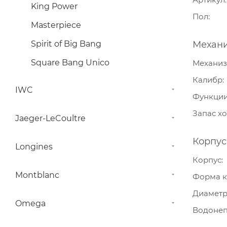
King Power
Пол
Masterpiece
Spirit of Big Bang
Механ
Square Bang Unico
Механи
Калибр
IWC
Функци
Запас х
Jaeger-LeCoultre
Корпус
Longines
Корпус
Montblanc
Форма к
Диамет
Omega
Водонеп