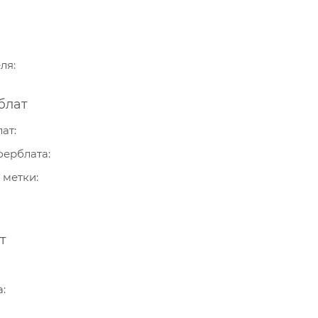
еля
блат
лат
ферблата
 метки
т
а