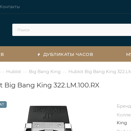
Контакты
ОВ
ДУБЛИКАТЫ ЧАСОВ
М
Hublot
Big Bang King
Hublot Big Bang King 322.L
—
—
—
t Big Bang King 322.LM.100.RX
АТ
Брен
Колл
King