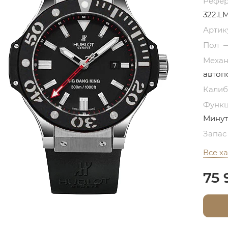
Рефе
322.LM
Артик
Пол
Меха
автоп
Кали
Функ
Минут
Запас
Все х
75 