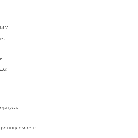
изм
зм
и
ода
орпуса
р
роницаемость