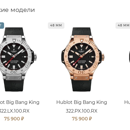
ие модели
Т
48 ММ
48 ММ
ot Big Bang King
Hublot Big Bang King
Hu
322.LX.100.RX
322.PX.100.RX
₽
₽
75 900
75 900