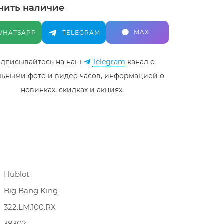
нить наличие
MAX
WHATSAPP
TELEGRAM
дписывайтесь на наш
Telegram
канал c
льными фото и видео часов, информацией о
новинках, скидках и акциях.
Hublot
Big Bang King
322.LM.100.RX
38302