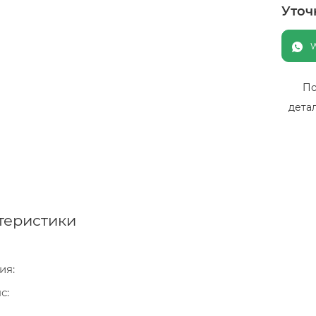
Уточ
По
дета
теристики
ия
нс