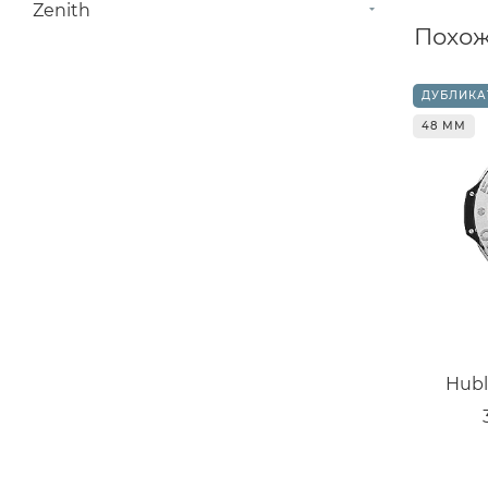
Zenith
Похож
ДУБЛИКА
48 ММ
Hubl