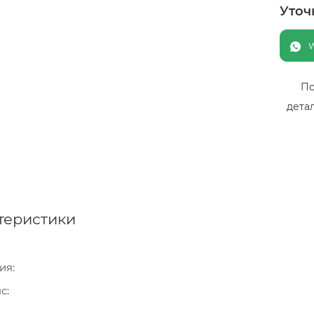
Уточ
По
дета
теристики
ия
нс