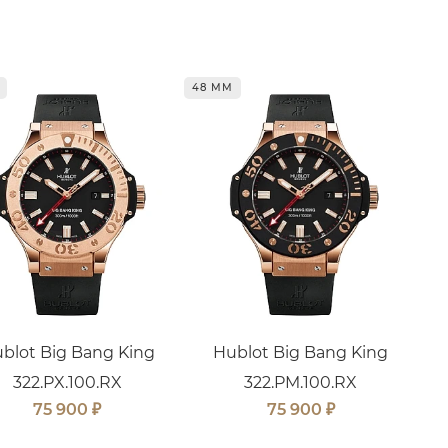
48 ММ
blot Big Bang King
Hublot Big Bang King
322.PX.100.RX
322.PM.100.RX
₽
₽
75 900
75 900