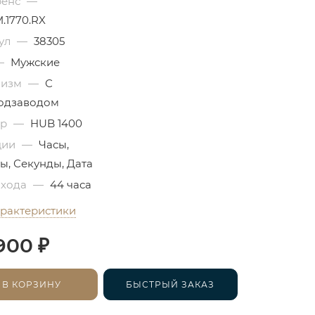
ренс
—
.1770.RX
ул
—
38305
—
Мужские
низм
—
С
одзаводом
бр
—
HUB 1400
ции
—
Часы,
ы, Секунды, Дата
 хода
—
44 часа
арактеристики
₽
900
В КОРЗИНУ
БЫСТРЫЙ ЗАКАЗ