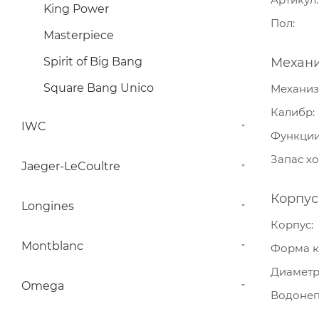
King Power
Пол
Masterpiece
Spirit of Big Bang
Механ
Square Bang Unico
Механи
Калибр
IWC
Функци
Запас х
Jaeger-LeCoultre
Корпус
Longines
Корпус
Montblanc
Форма к
Диамет
Omega
Водонеп