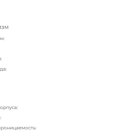
изм
зм
и
ода
орпуса
р
роницаемость