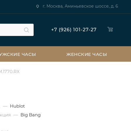
г. Москва, Аминьевское шоссе, д. 6
+7 (926) 101-27-27
УЖСКИЕ ЧАСЫ
ЖЕНСКИЕ ЧАСЫ
M.1770.RX
д
—
Hublot
екция
—
Big Bang