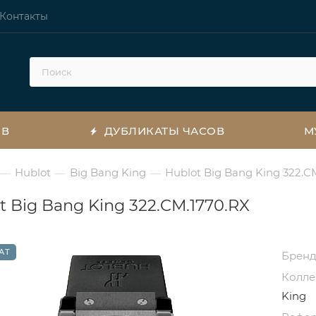
Контакты
ОВ
ДУБЛИКАТЫ ЧАСОВ
М
Hublot
Big Bang King
Hublot Big Bang King 322.C
—
—
—
t Big Bang King 322.CM.1770.RX
АТ
Брен
Колл
King