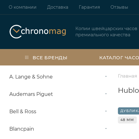
О компании
Доставка
Гарантия
Отзывы
Копии швейцарских часов
премиального качества
ВСЕ БРЕНДЫ
КАТАЛОГ ЧАС
Главная
A. Lange & Sohne
Hublo
Audemars Piguet
Bell & Ross
ДУБЛИК
48 ММ
Blancpain