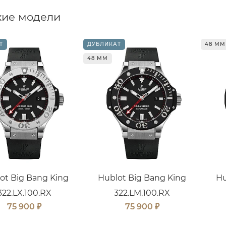
ие модели
Т
ДУБЛИКАТ
48 ММ
48 ММ
ot Big Bang King
Hublot Big Bang King
Hu
322.LX.100.RX
322.LM.100.RX
₽
₽
75 900
75 900