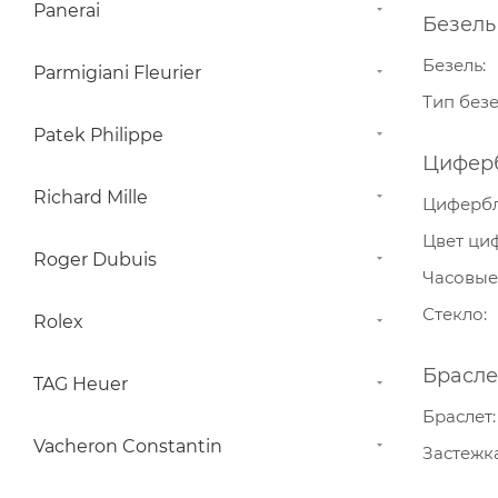
Panerai
Безель
Безель
Parmigiani Fleurier
Тип без
Patek Philippe
Цифер
Richard Mille
Циферб
Цвет ци
Roger Dubuis
Часовые
Стекло
Rolex
Брасле
TAG Heuer
Браслет
Vacheron Constantin
Застежк