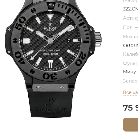
Рефе
322.CM
Артик
Пол
Меха
автоп
Кали
Функ
Минут
Запас
Все х
75 