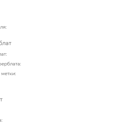
еля
блат
лат
ферблата
 метки
т
а