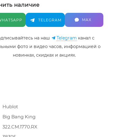
нить наличие
MAX
WHATSAPP
TELEGRAM
дписывайтесь на наш
Telegram
канал c
льными фото и видео часов, информацией о
новинках, скидках и акциях.
Hublot
Big Bang King
322.CM.1770.RX
38305