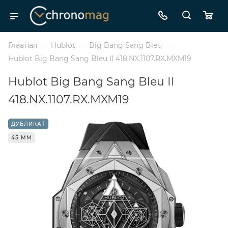
Главная
—
Hublot
—
Big Bang Sang Bleu
—
Hublot Big Bang Sang Bleu II 418.NX.1107.RX.MXM19
Hublot Big Bang Sang Bleu II
418.NX.1107.RX.MXM19
ДУБЛИКАТ
45 ММ