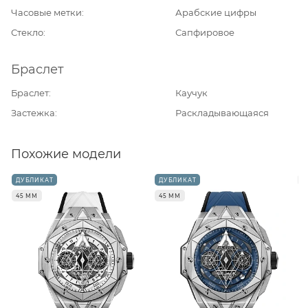
Часовые метки
Арабские цифры
Стекло
Сапфировое
Браслет
Браслет
Каучук
Застежка
Раскладывающаяся
Похожие модели
ДУБЛИКАТ
ДУБЛИКАТ
4
45 ММ
45 ММ