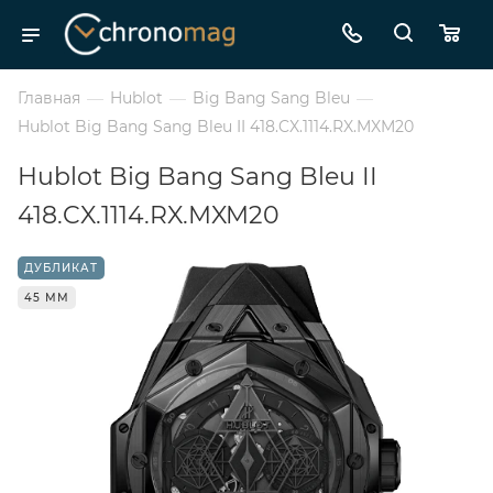
Главная
—
Hublot
—
Big Bang Sang Bleu
—
Hublot Big Bang Sang Bleu II 418.CX.1114.RX.MXM20
Hublot Big Bang Sang Bleu II
418.CX.1114.RX.MXM20
ДУБЛИКАТ
45 ММ