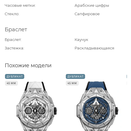
Часовые метки
Арабские цифры
Стекло
Сапфировое
Браслет
Браслет
Каучук
Застежка
Раскладывающаяся
Похожие модели
ДУБЛИКАТ
ДУБЛИКАТ
Д
45 ММ
45 ММ
4