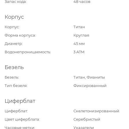
Запас хода
48 часов
Корпус
Корпус
Титан
Форма корпуса
Круглая
Диаметр
45 мм
Водонепроницаемость
3 ATM
Безель
Безель
Титан, Фианиты
Тип безеля
Фиксированный
Циферблат
Циферблат
Скелетонизированный
Цвет циферблата
Серебристый
Часовые метки
Указатели