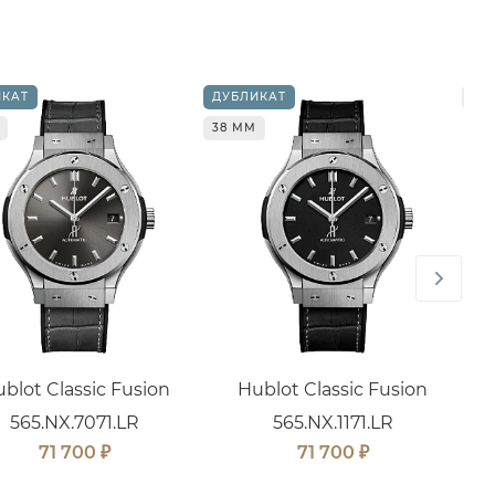
ИКАТ
ДУБЛИКАТ
38
38 ММ
blot Classic Fusion
Hublot Classic Fusion
565.NX.7071.LR
565.NX.1171.LR
₽
₽
71 700
71 700