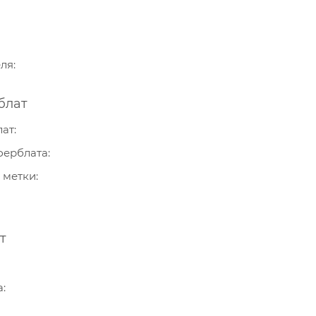
еля
блат
лат
ферблата
 метки
т
а