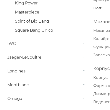
King Power
Пол
Masterpiece
Spirit of Big Bang
Механ
Square Bang Unico
Механи
Калибр
IWC
Функци
Запас х
Jaeger-LeCoultre
Корпус
Longines
Корпус
Montblanc
Форма к
Диамет
Omega
Водонеп