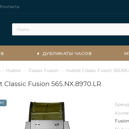
Контакты
ОВ
ДУБЛИКАТЫ ЧАСОВ
М
Hublot
Classic Fusion
Hublot Classic Fusion 565.NX
—
—
—
t Classic Fusion 565.NX.8970.LR
АТ
Брен
Колл
Fusio