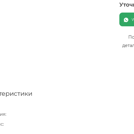
Уточ
По
дета
теристики
ия
нс