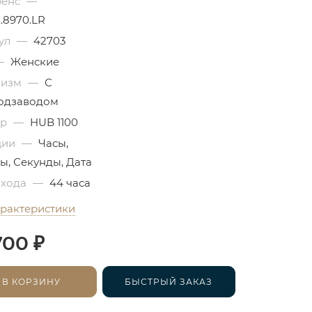
ренс
—
.8970.LR
ул
—
42703
—
Женские
низм
—
С
одзаводом
бр
—
HUB 1100
ции
—
Часы,
ы, Секунды, Дата
 хода
—
44 часа
арактеристики
₽
700
В КОРЗИНУ
БЫСТРЫЙ ЗАКАЗ