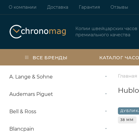
О компании
Доставка
Гарантия
Отзывы
Копии швейцарских часов
премиального качества
ВСЕ БРЕНДЫ
КАТАЛОГ ЧАС
Главная
A. Lange & Sohne
Hublo
Audemars Piguet
Bell & Ross
ДУБЛИК
38 ММ
Blancpain