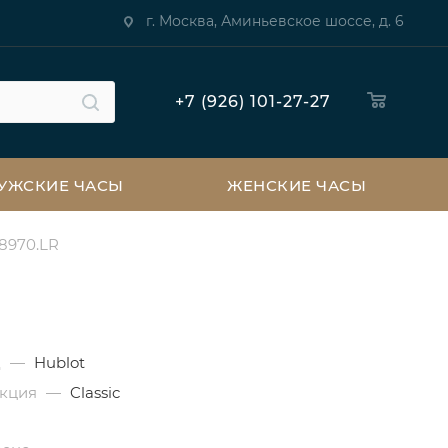
г. Москва, Аминьевское шоссе, д. 6
+7 (926) 101-27-27
УЖСКИЕ ЧАСЫ
ЖЕНСКИЕ ЧАСЫ
.8970.LR
д
—
Hublot
екция
—
Classic
n