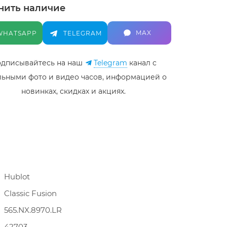
нить наличие
MAX
WHATSAPP
TELEGRAM
дписывайтесь на наш
Telegram
канал c
льными фото и видео часов, информацией о
новинках, скидках и акциях.
Hublot
Classic Fusion
565.NX.8970.LR
42703