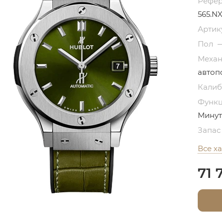
Рефе
565.NX
Артик
Пол
Меха
автоп
Кали
Функ
Минут
Запас
Все х
71 