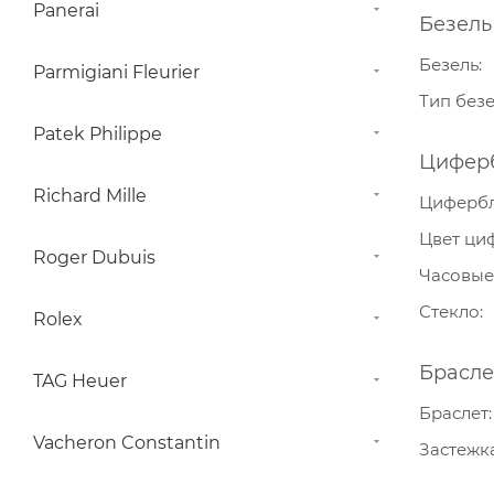
Panerai
Безель
Безель
Parmigiani Fleurier
Тип без
Patek Philippe
Цифер
Richard Mille
Циферб
Цвет ци
Roger Dubuis
Часовые
Стекло
Rolex
Брасле
TAG Heuer
Браслет
Vacheron Constantin
Застежк