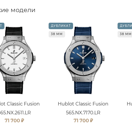
ие модели
Т
ДУБЛИКАТ
ДУБЛ
38 ММ
38 ММ
ot Classic Fusion
Hublot Classic Fusion
Hu
565.NX.2611.LR
565.NX.7170.LR
₽
₽
71 700
71 700