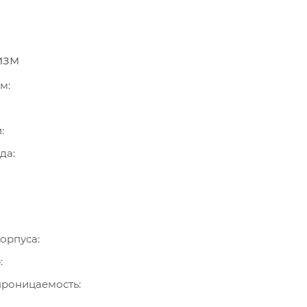
изм
зм
и
ода
орпуса
р
роницаемость