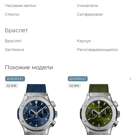
Часовые метки
Указатели
Стекло
Сапфировое
Браслет
Браслет
Каучук
Застежка
Раскладывающаяся
Похожие модели
ДУБЛИКАТ
ДУБЛИКАТ
Д
42 ММ
42 ММ
4