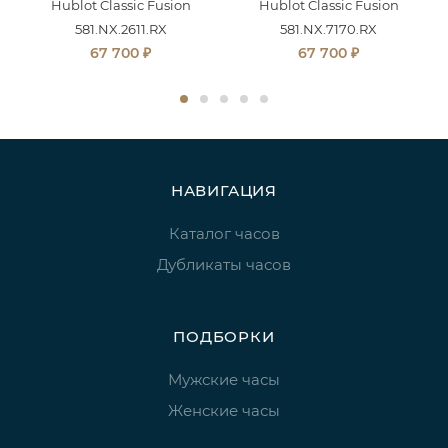
Hublot Classic Fusion
Hublot Classic Fusion
581.NX.2611.RX
581.NX.7170.RX
₽
₽
67 700
67 700
НАВИГАЦИЯ
Каталог часов
Дубликаты часов
ПОДБОРКИ
Мужские часы
Женские часы