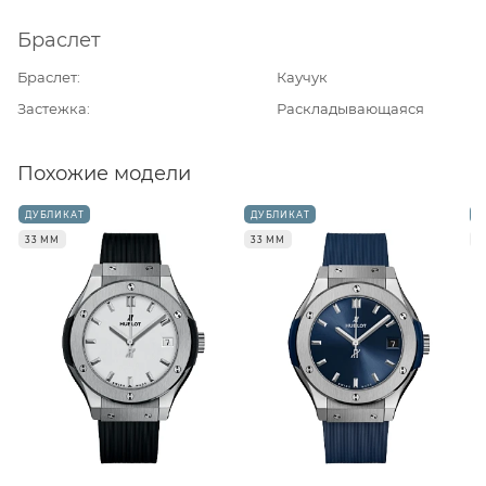
Браслет
Браслет
Каучук
Застежка
Раскладывающаяся
Похожие модели
ДУБЛИКАТ
ДУБЛИКАТ
Д
33 ММ
33 ММ
3