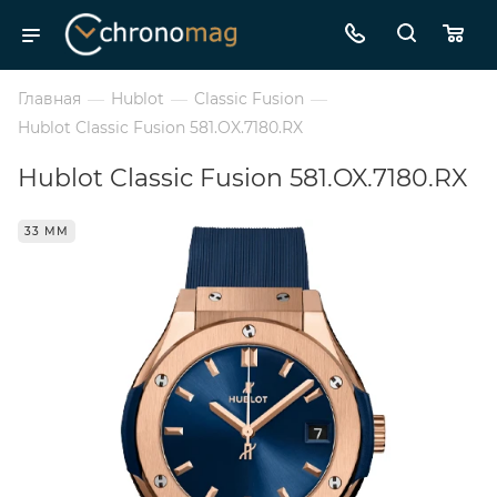
Главная
—
Hublot
—
Classic Fusion
—
Hublot Classic Fusion 581.OX.7180.RX
Hublot Classic Fusion 581.OX.7180.RX
33 ММ