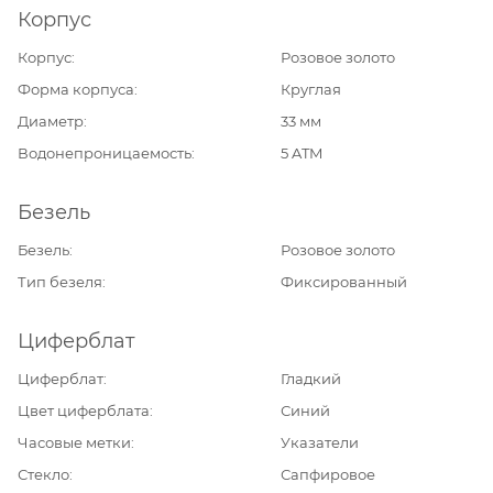
Корпус
Корпус
Розовое золото
Форма корпуса
Круглая
Диаметр
33 мм
Водонепроницаемость
5 ATM
Безель
Безель
Розовое золото
Тип безеля
Фиксированный
Циферблат
Циферблат
Гладкий
Цвет циферблата
Синий
Часовые метки
Указатели
Стекло
Сапфировое